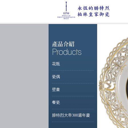
花瓶
瓷偶
壁畫
餐瓷
腓特烈大帝300週年慶