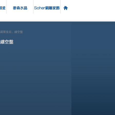
俄羅斯皇后」縷空盤
」縷空盤