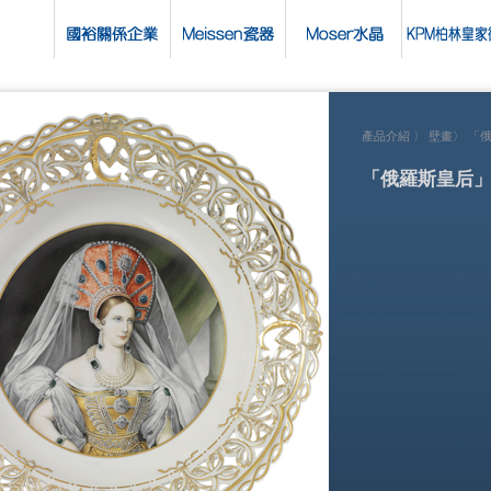
產品介紹
〉 壁畫〉 「
「俄羅斯皇后