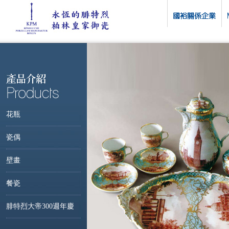
花瓶
瓷偶
壁畫
餐瓷
腓特烈大帝300週年慶