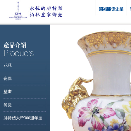
花瓶
瓷偶
壁畫
餐瓷
腓特烈大帝300週年慶