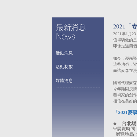
2021
2021年1月
值得驕傲的是
即使走過四個
活動消息
如今，麥森瓷
這些功勞，皆
活動花絮
而讓麥森在漫
媒體消息
國裕代理麥森
今年雖因疫情
藝術家的創作
相信在美好的
「
2021
麥
台北場
◆
※
展覽時間
展覽地點