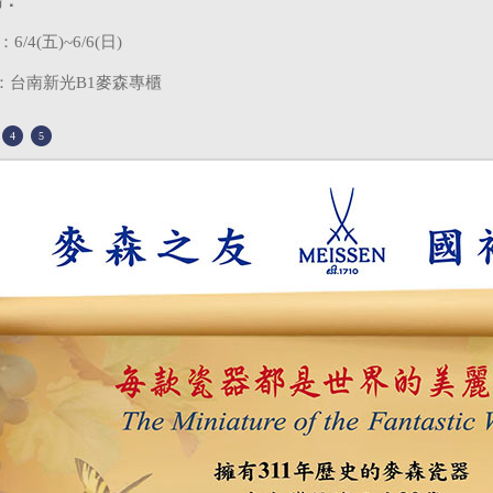
場：
：
6/4(
五
)~6/6(
日
)
：台南新光
B1
麥森專櫃
4
5