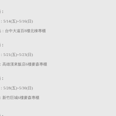
場：
：
5/14(
五
)~5/16(
日
)
點：台中大遠百
8
樓北棟專櫃
場：
：
5/21(
五
)~5/23(
日
)
：高雄漢來飯店
6
樓麥森專櫃
場：
：
5/28(
五
)~5/30(
日
)
：新竹巨城
6
樓麥森專櫃