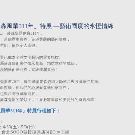
「麥森風華311年」特展 —藝術國度的永恆情緣
23日，麥森瓷器創廠311年。
，這個歷史輝煌、充滿尊嚴的藝術國度，
世紀，依然令人崇敬。
器已成為全球文明藝術的重要指標。
屬麥森藝術家們傳承創新、精益求精的成就，
漫的藝術長河裡，始終燦爛發光！
瓷器逾20年，每年邀請麥森瓷繪大師來台與收藏家們見面。
而暫緩，但我們的心與麥森藝術家同在，
也與台灣收藏家同在。
麥森瓷器的帶領下，世界必將重啟如美瓷般的綺麗風華！
森風華
311
年」特展行程如下：
：
：
4/30(
五
)~5/9(
日
)
：台北
SOGO
百貨復興店
8
樓
City Hall